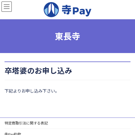
コ
ナ
ン
ビ
テ
ゲ
ン
ー
ツ
シ
へ
ョ
東長寺
ス
ン
キ
に
ッ
移
プ
動
卒塔婆のお申し込み
下記よりお申し込み下さい。
特定商取引法に関する表記
寺Pay約款